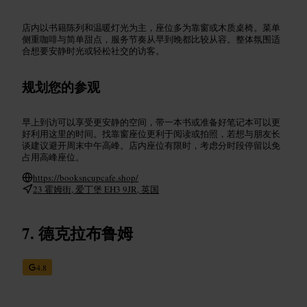
店内以书籍陈列和温暖灯光为主，座位多为靠窗或木质桌椅。菜单
侧重咖啡与简单甜点，服务节奏从早到晚都比较从容。整体氛围适
合想要安静时光或轻松社交的访客。
规划您的参观
早上到访可以享受更安静的空间，带一本书或准备好笔记本可以更
好利用这里的时间。找靠窗座位更利于阅读或拍照，若想与朋友长
谈建议避开周末中午高峰。店内座位有限时，考虑分时段停留以免
占用高峰座位。
https://booksncupcafe.shop/
23 霍姆街, 爱丁堡 EH3 9JR, 英国
德克拉布鲁姆
4.8