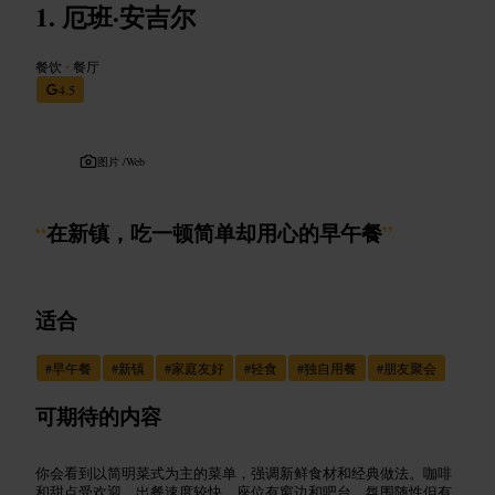
厄班·安吉尔
餐饮
•
餐厅
4.5
图片 /
Web
“
在新镇，吃一顿简单却用心的早午餐
”
适合
#
早午餐
#
新镇
#
家庭友好
#
轻食
#
独自用餐
#
朋友聚会
可期待的内容
你会看到以简明菜式为主的菜单，强调新鲜食材和经典做法。咖啡
和甜点受欢迎，出餐速度较快。座位有窗边和吧台，氛围随性但有