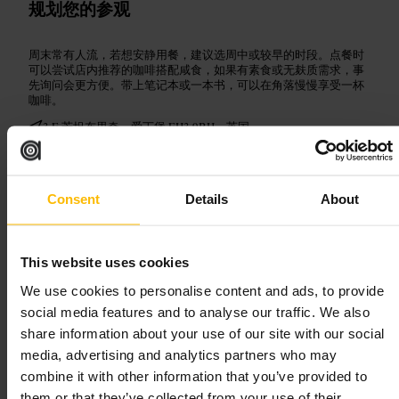
规划您的参观
周末常有人流，若想安静用餐，建议选周中或较早的时段。点餐时
可以尝试店内推荐的咖啡搭配咸食，如果有素食或无麸质需求，事
先询问会更方便。带上笔记本或一本书，可以在角落慢慢享受一杯
咖啡。
3 E 芳坦布里奇，爱丁堡 EH3 9BH，英国
格林伍兹 爱丁堡
Consent
Details
About
餐饮
•
餐厅
4.7
4.6
This website uses cookies
We use cookies to personalise content and ads, to provide
图片 /
Find Me Gluten Free
social media features and to analyse our traffic. We also
share information about your use of our site with our social
“
早午轻食与咖啡，相聚的简单方式
”
media, advertising and analytics partners who may
combine it with other information that you’ve provided to
them or that they’ve collected from your use of their