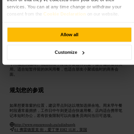
services. You can at any time change or withdraw your
适合
consent from the
Cookie Declaration
on our website.
#
早午餐
#
咖啡
#
休闲就餐
#
家庭友好
#
商务午餐
#
爱丁堡美食
#
市中心
Allow all
可期待的内容
Customize
菜单以早餐和午餐为主，常见品项包括三明治、沙拉、烘焙点心和
手冲或意式咖啡。氛围轻松，座位有窗边和长桌，服务偏快速且实
用。适合短暂停留的休闲用餐，也适合朋友小聚或临时的商务会
面。
规划您的参观
如果想要靠窗的位置，建议早点到达以增加选择余地。周末早午餐
时段通常最拥挤，工作日中午则更适合快速用餐。店内适合携带笔
记本短时办公，若有饮食限制可以向服务员询问当日可选项。
http://www.greenwoods.eu/edinburgh
61 弗雷德里克 街，爱丁堡 EH2 1LH，英国