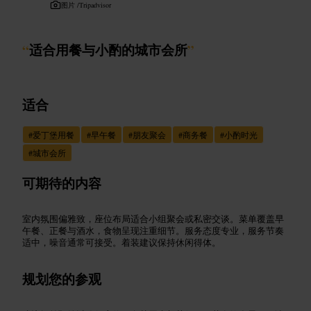
图片 /
Tripadvisor
“
适合用餐与小酌的城市会所
”
适合
#
爱丁堡用餐
#
早午餐
#
朋友聚会
#
商务餐
#
小酌时光
#
城市会所
可期待的内容
室内氛围偏雅致，座位布局适合小组聚会或私密交谈。菜单覆盖早
午餐、正餐与酒水，食物呈现注重细节。服务态度专业，服务节奏
适中，噪音通常可接受。着装建议保持休闲得体。
规划您的参观