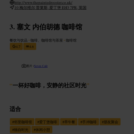
http://www.thepaintedrooster.co.uk/
10 梅尔维尔 普莱斯, 爱丁堡 EH3 7PR, 英国
塞文 内伯胡德 咖啡馆
餐饮与饮品
•
咖啡、咖啡馆与茶屋
•
咖啡馆
4.7
4.6
图片 /
Seven Cafe
“
一杯好咖啡，安静的社区时光
”
适合
#
邻里咖啡馆
#
爱丁堡咖啡
#
早午餐
#
手冲咖啡
#
朋友聚会
#
独自时光
#
休闲小憩