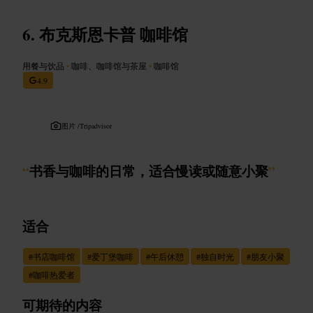
布克斯恩卡普 咖啡馆
用餐与饮品
•
咖啡、咖啡馆与茶屋
•
咖啡馆
4.9
图片 /
Tripadvisor
“
书香与咖啡的日常，适合慢读或随意小聚
”
适合
#
书店咖啡馆
#
爱丁堡咖啡
#
午后休憩
#
独自时光
#
朋友小聚
#
咖啡热爱者
可期待的内容