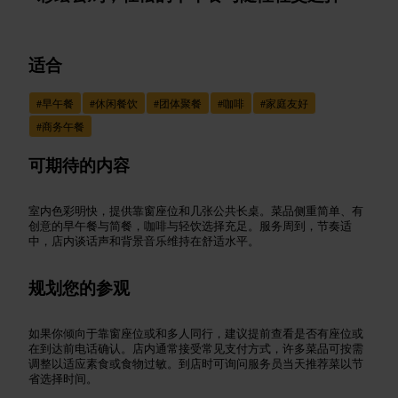
适合
#
早午餐
#
休闲餐饮
#
团体聚餐
#
咖啡
#
家庭友好
#
商务午餐
可期待的内容
室内色彩明快，提供靠窗座位和几张公共长桌。菜品侧重简单、有
创意的早午餐与简餐，咖啡与轻饮选择充足。服务周到，节奏适
中，店内谈话声和背景音乐维持在舒适水平。
规划您的参观
如果你倾向于靠窗座位或和多人同行，建议提前查看是否有座位或
在到达前电话确认。店内通常接受常见支付方式，许多菜品可按需
调整以适应素食或食物过敏。到店时可询问服务员当天推荐菜以节
省选择时间。