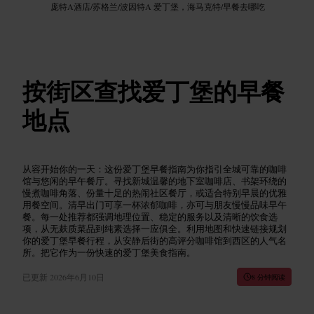
庞特A酒店
/
苏格兰
/
波因特A 爱丁堡，海马克特
/
早餐去哪吃
按街区查找爱丁堡的早餐
地点
从容开始你的一天：这份爱丁堡早餐指南为你指引全城可靠的咖啡
馆与悠闲的早午餐厅。寻找新城温馨的地下室咖啡店、书架环绕的
慢煮咖啡角落、份量十足的热闹社区餐厅，或适合特别早晨的优雅
用餐空间。清早出门可享一杯浓郁咖啡，亦可与朋友慢慢品味早午
餐。每一处推荐都强调地理位置、稳定的服务以及清晰的饮食选
项，从无麸质菜品到纯素选择一应俱全。利用地图和快速链接规划
你的爱丁堡早餐行程，从安静后街的高评分咖啡馆到西区的人气名
所。把它作为一份快速的爱丁堡美食指南。
已更新
2026年6月10日
8 分钟阅读