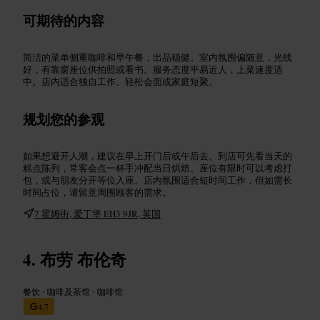
可期待的内容
简洁的菜单侧重咖啡和早午餐，出品稳健。室内氛围偏随意，光线
好，有靠窗座位供拍照或看书。服务态度平易近人，上菜速度适
中。店内适合独自工作、轻松会面或家庭短聚。
规划您的参观
如果想避开人潮，建议在早上开门后或午后去。到店可先看当天的
糕点陈列，常客会点一杯手冲配当日烘焙。座位有限时可以考虑打
包，或与朋友分开等位入座。店内氛围适合短时间工作，但如需长
时间占位，请留意周围顾客的需求。
7 霍姆街, 爱丁堡 EH3 9JR, 英国
布劳 布伦奇
餐饮
•
咖啡及茶馆
•
咖啡馆
4.7