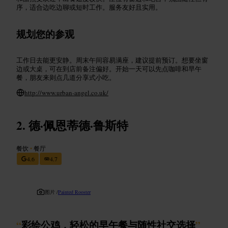
序，适合边吃边聊或短时工作。服务友好且实用。
规划您的参观
工作日去能更安静。周末午间容易满座，建议提前预订。想要坐窗
边或大桌，可在到店前备注偏好。开始一天可以先点咖啡和早午
餐，朋友来则点几道分享式小吃。
http://www.urban-angel.co.uk/
德·佩恩蒂德·鲁斯特
餐饮
•
餐厅
4.6
4.7
图片 /
Painted Rooster
“
彩绘公鸡，轻松的早午餐与随性社交选择
”