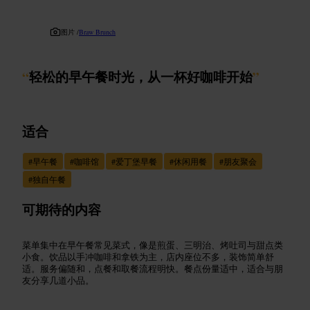
图片 /
Braw Brunch
“
轻松的早午餐时光，从一杯好咖啡开始
”
适合
#
早午餐
#
咖啡馆
#
爱丁堡早餐
#
休闲用餐
#
朋友聚会
#
独自午餐
可期待的内容
菜单集中在早午餐常见菜式，像是煎蛋、三明治、烤吐司与甜点类
小食。饮品以手冲咖啡和拿铁为主，店内座位不多，装饰简单舒
适。服务偏随和，点餐和取餐流程明快。餐点份量适中，适合与朋
友分享几道小品。