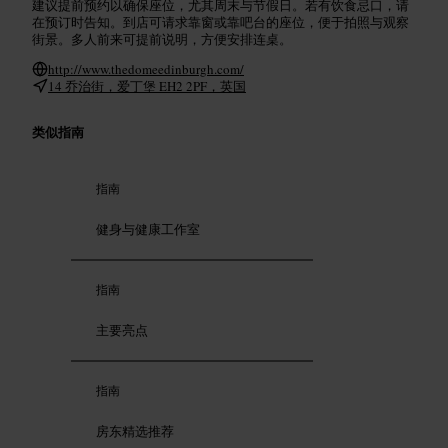
建议提前预约以确保座位，尤其周末与节假日。若有饮食忌口，请
在预订时告知。到店可请求靠窗或靠吧台的座位，便于拍照与观察
街景。多人前来可提前说明，方便安排连桌。
http://www.thedomeedinburgh.com/
14 乔治街，爱丁堡 EH2 2PF，英国
类似指南
指南
健身与健康工作室
指南
主要亮点
指南
房东精选推荐