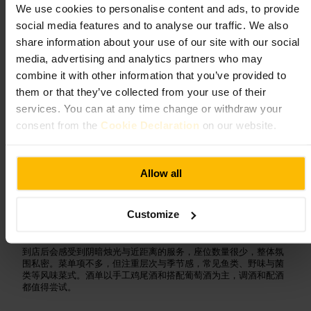
We use cookies to personalise content and ads, to provide
图片 /
Web
social media features and to analyse our traffic. We also
share information about your use of our site with our social
media, advertising and analytics partners who may
“
地下小酒馆，专注手工鸡尾酒与当季小盘料
combine it with other information that you’ve provided to
理
”
them or that they’ve collected from your use of their
services. You can at any time change or withdraw your
consent from the
Cookie Declaration
on our website.
适合
#
小酒吧
#
手工鸡尾酒
#
小盘料理
#
烛光晚餐
#
当季食材
Allow all
#
温馨氛围
可期待的内容
Customize
到店后会感受到阴暗烛光与近距离的服务，座位数量很少，整体氛
围私密。菜单项不多，但注重层次与季节感，常见鱼类、野味与菌
类等风味菜式。酒单以手工鸡尾酒和搭配葡萄酒为主，调酒和配酒
都值得尝试。