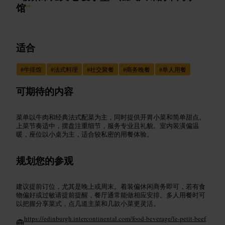
馆
”
适合
#
牛排馆
#
法式料理
#
社交聚餐
#
商务晚餐
#
单人用餐
可期待的内容
菜单以牛肉和经典法式配菜为主，同时提供开胃小菜和简单甜点。
上菜节奏适中，摆盘注重细节，服务专业且礼貌。室内装潢偏温
暖，座位以小桌为主，适合较私密的用餐体验。
规划您的参观
建议提前订位，尤其是晚上或周末。着装偏休闲商务即可，若有食
物偏好或过敏请提前提醒，餐厅通常能做相应安排。多人用餐时可
以把握分享菜式，点几道主菜和几款小菜更灵活。
https://edinburgh.intercontinental.com/food-beverage/le-petit-beef