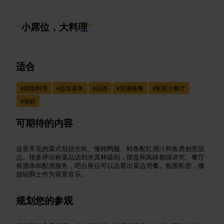
“
小席位，大料理
”
适合
#
精致料理
#
品尝菜单
#
品酒
#
浪漫晚餐
#
私密小餐厅
#
海鲜
可期待的内容
这里常见的菜式包括生蚝、慢炖鸭腿、鳕鱼配红酒汁和各类创意甜
点。很多评论称菜品达到米其林级别，摆盘和风味都很讲究。餐厅
有酒单和配酒服务，吧台座位可以边看出菜边用餐。氛围私密，播
放轻爵士作为背景音乐。
规划您的参观