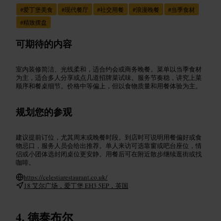
#
爱丁堡美食
#
现代餐厅
#
社交用餐
#
浪漫晚餐
#
当季食材
#
精致摆盘
可期待的内容
室内装修简洁、光线柔和，适合约会或商务晚餐。菜单以当季食材
为主，适合多人分享或点几道招牌菜试味。服务节奏稳，讲究上菜
顺序和餐桌细节。价格中等偏上，但以食物质量和用餐体验为主。
规划您的参观
建议提前订位，尤其周末或晚餐时段。到店时可说明用餐偏好或食
物忌口，服务人员会给出推荐。单人来访可选靠窗或吧台座位，情
侣或小团体选封闭桌位更安静。用餐后可在附近散步继续逛街或找
咖啡。
https://celestiarestaurant.co.uk/
18 艾尔广场，爱丁堡 EH3 5EP，英国
德泰布尔