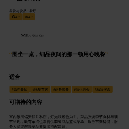
餐饮与饮品
•
餐厅
4.9
4.9
图片 /
Dish Cult
“
围坐一桌，细品夜间的那一顿用心晚餐
”
适合
#
高档餐饮
#
晚餐首选
#
商务聚餐
#
情侣约会
#
精致摆盘
可期待的内容
室内氛围偏安静且私密，灯光以暖色为主。菜品强调季节食材与细
节呈现，既有单点也常提供套餐或品鉴式菜单。服务节奏稳健，服
务人员能解释菜品并提出搭配建议。