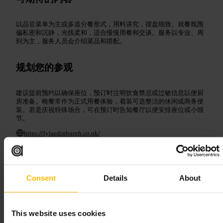
以品尝菜单为主或多道分餐形式，用料讲究，摆盘细致。就餐氛围
偏私密和沉静，光线柔和，适合慢慢用餐和交谈。服务以专业、周
到为主，服务人员会介绍菜品和搭配。
规划您的参观
建议提前预约以确保座位，预订时注明饮食禁忌或过敏信息以便厨
房准备。晚餐常作为正式用餐体验，着装可选整洁的休闲或商务便
装。若是庆祝特殊场合，可在预订时告知餐厅以便安排座位或小细
节。
https://lylaedinburgh.co.uk/
3 罗亚尔 泰拉斯，爱丁堡 EH7 5AB，英国
斯库亚
Consent
Details
About
餐饮
•
酒吧
•
鸡尾酒吧
•
餐饮
•
酒吧
4.6
This website uses cookies