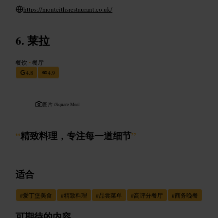
https://monteithsrestaurant.co.uk/
莱拉
餐饮
•
餐厅
4.8
4.9
图片 /
Square Meal
“
精致料理，专注每一道细节
”
适合
#
爱丁堡美食
#
精致料理
#
品尝菜单
#
高评分餐厅
#
商务晚餐
可期待的内容