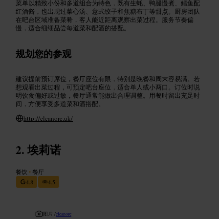
菜单以精致小份和多道组合为特色，既有生蚝、鸭腿慢煮、鳕鱼配
红酒酱，也出现过菜心汤、意式饺子和焦糖布丁等甜点。厨房团队
在吧台区域准备菜肴，客人能近距离观察出菜过程。服务节奏偏
慢，适合细细品尝每道菜和配酒的搭配。
规划您的参观
建议提前预订席位，餐厅座位有限，特别是晚餐和周末容易满。若
想观看出菜过程，可预定吧台座位，适合单人或小两口。订位时说
明饮食偏好或过敏，餐厅通常能做出合理调整。用餐时留出充足时
间，方便享受多道菜和酒搭配。
http://eleanore.uk/
埃莉诺
餐饮
•
餐厅
4.8
4.5
图片 /
eleanore