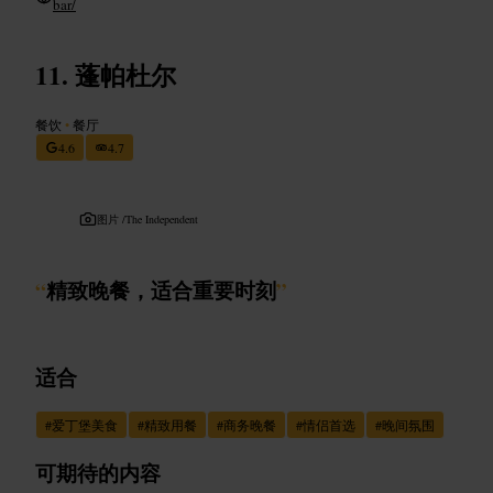
bar/
蓬帕杜尔
餐饮
•
餐厅
4.6
4.7
图片 /
The Independent
“
精致晚餐，适合重要时刻
”
适合
#
爱丁堡美食
#
精致用餐
#
商务晚餐
#
情侣首选
#
晚间氛围
可期待的内容