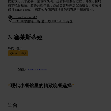
提前预订几乎必要，桌位很快满。想看料理准备过程，可在订位时
请求吧台座位。若要完整体验，点品尝套餐并加配酒组合。着装可
保持 smart casual，携带饮食偏好或过敏信息有助于厨房安排。
http://eleanore.uk/
30-31 阿尔伯特广场, 爱丁堡 EH7 5HN, 英国
塞莱斯蒂娅
餐饮
•
餐厅
4.9
5
图片 /
Celestia Restaurant
“
现代小餐馆里的精致晚餐选择
”
适合