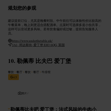
规划您的参观
建议提前订位，尤其是晚餐时段。中午前往可以体验性价比较高的
午餐菜单，晚上则更适合搭配酒单。点菜时可选择多道小份共享，
这样可以尝试更多风味。若有饮食偏好或过敏，提前告知服务人
员。
https://www.underthetable.uk/
3A1, 邓达斯街, 爱丁堡 EH3 6QG, 英国
勒佩蒂 比夫巴 爱丁堡
餐饮
•
餐厅
•
餐饮
•
餐厅
•
牛排馆
4.5
图片 /
“
勒佩蒂比夫吧 爱丁堡：法式风味的牛肉小