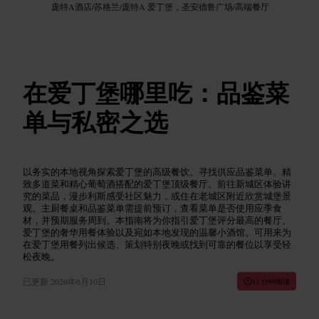
庞特A酒店
/
苏格兰
/
庞特A 爱丁堡，圣安德鲁广场
/
高端餐厅
在爱丁堡哪里吃：品鉴菜
单与私密之选
以务实的本地视角探索爱丁堡的高级餐饮。寻找供应品鉴菜单、精
致多道菜和精心葡萄酒搭配的爱丁堡顶级餐厅。前往新城区体验讲
究的菜品，漫步利斯感受社区魅力，或住在老城区附近欣赏城堡景
观。主厨餐桌和品鉴菜单需提前预订，查看菜单是否使用应季食
材，并预期服务周到。本指南将为你指引爱丁堡评分最高的餐厅、
爱丁堡的奢华用餐体验以及宛如本地发现的温馨小酒馆。可用来为
在爱丁堡用餐列出候选、策划特别夜晚或找到可靠的餐位以享受轻
松夜晚。
已更新
2026年6月10日
13 分钟阅读