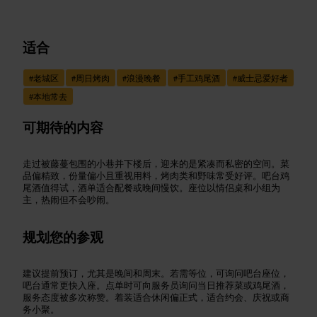
适合
#
老城区
#
周日烤肉
#
浪漫晚餐
#
手工鸡尾酒
#
威士忌爱好者
#
本地常去
可期待的内容
走过被藤蔓包围的小巷并下楼后，迎来的是紧凑而私密的空间。菜
品偏精致，份量偏小且重视用料，烤肉类和野味常受好评。吧台鸡
尾酒值得试，酒单适合配餐或晚间慢饮。座位以情侣桌和小组为
主，热闹但不会吵闹。
规划您的参观
建议提前预订，尤其是晚间和周末。若需等位，可询问吧台座位，
吧台通常更快入座。点单时可向服务员询问当日推荐菜或鸡尾酒，
服务态度被多次称赞。着装适合休闲偏正式，适合约会、庆祝或商
务小聚。