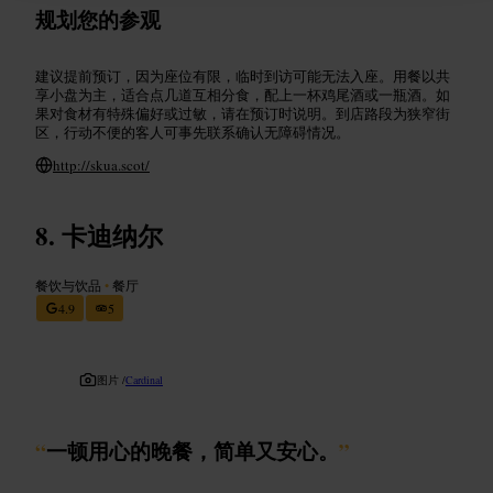
规划您的参观
建议提前预订，因为座位有限，临时到访可能无法入座。用餐以共
享小盘为主，适合点几道互相分食，配上一杯鸡尾酒或一瓶酒。如
果对食材有特殊偏好或过敏，请在预订时说明。到店路段为狭窄街
区，行动不便的客人可事先联系确认无障碍情况。
http://skua.scot/
卡迪纳尔
餐饮与饮品
•
餐厅
4.9
5
图片 /
Cardinal
“
一顿用心的晚餐，简单又安心。
”