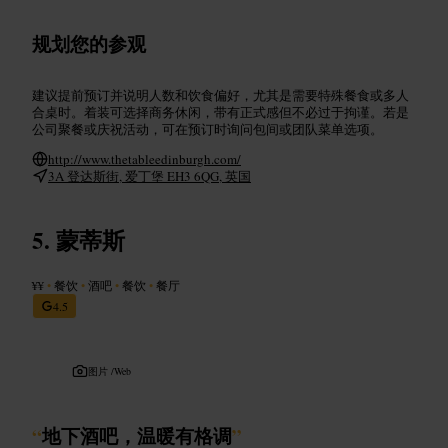
规划您的参观
建议提前预订并说明人数和饮食偏好，尤其是需要特殊餐食或多人
合桌时。着装可选择商务休闲，带有正式感但不必过于拘谨。若是
公司聚餐或庆祝活动，可在预订时询问包间或团队菜单选项。
http://www.thetableedinburgh.com/
3A 登达斯街, 爱丁堡 EH3 6QG, 英国
蒙蒂斯
¥¥
•
餐饮
•
酒吧
•
餐饮
•
餐厅
4.5
图片 /
Web
“
地下酒吧，温暖有格调
”