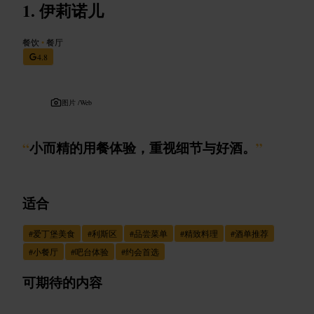
伊莉诺儿
餐饮
•
餐厅
4.8
图片 /
Web
“
小而精的用餐体验，重视细节与好酒。
”
适合
#
爱丁堡美食
#
利斯区
#
品尝菜单
#
精致料理
#
酒单推荐
#
小餐厅
#
吧台体验
#
约会首选
可期待的内容