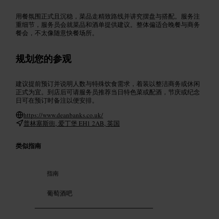
用餐氛围正式且沉稳，菜品走精致路线并讲究摆盘与搭配。服务注
重细节，服务员会就菜品和酒单提供建议。整体偏适合晚餐与商务
餐会，不太像随意快餐场所。
规划您的参观
建议提前预订并说明人数与特殊饮食需求，着装以整洁商务或休闲
正式为宜。到店后可请服务员推荐当日特色菜或配酒，节庆或纪念
日可在预订时备注以便安排。
https://www.deanbanks.co.uk/
普林塞斯街, 爱丁堡 EH1 2AB, 英国
类似指南
指南
葡萄酒吧