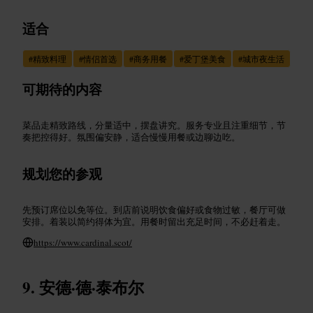
适合
#
精致料理
#
情侣首选
#
商务用餐
#
爱丁堡美食
#
城市夜生活
可期待的内容
菜品走精致路线，分量适中，摆盘讲究。服务专业且注重细节，节
奏把控得好。氛围偏安静，适合慢慢用餐或边聊边吃。
规划您的参观
先预订席位以免等位。到店前说明饮食偏好或食物过敏，餐厅可做
安排。着装以简约得体为宜。用餐时留出充足时间，不必赶着走。
https://www.cardinal.scot/
安德·德·泰布尔