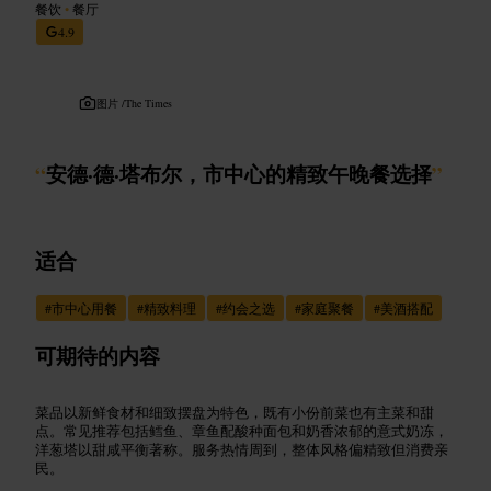
餐饮
•
餐厅
4.9
图片 /
The Times
“
安德·德·塔布尔，市中心的精致午晚餐选择
”
适合
#
市中心用餐
#
精致料理
#
约会之选
#
家庭聚餐
#
美酒搭配
可期待的内容
菜品以新鲜食材和细致摆盘为特色，既有小份前菜也有主菜和甜
点。常见推荐包括鳕鱼、章鱼配酸种面包和奶香浓郁的意式奶冻，
洋葱塔以甜咸平衡著称。服务热情周到，整体风格偏精致但消费亲
民。