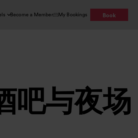
els
Become a Member
My Bookings
Book
酒吧与夜场