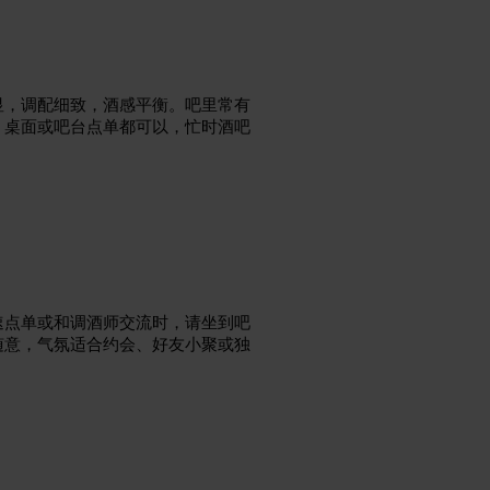
显，调配细致，酒感平衡。吧里常有
，桌面或吧台点单都可以，忙时酒吧
速点单或和调酒师交流时，请坐到吧
随意，气氛适合约会、好友小聚或独