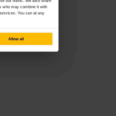
se our traffic. We also share
ers who may combine it with
r services. You can at any
Allow all