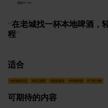
图片 /
Web
“
在老城找一杯本地啤酒，
程
”
适合
#
老城夜生活
#
英式酒吧
#
朋友聚会
#
本地啤酒
#
下班小酌
可期待的内容