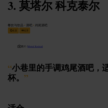
莫塔尔 科克泰尔
餐饮与饮品
•
酒吧
•
鸡尾酒吧
4.8
4.9
图片 /
Mortal Kocktail
“
小巷里的手调鸡尾酒吧，
杯。
”
适合