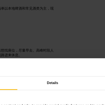
酒单以本地啤酒和常见酒类为主，现
。
若想找座位，尽量早去。高峰时段人
顺路进来休息。
source=g_places&utm_medium=locati
Details