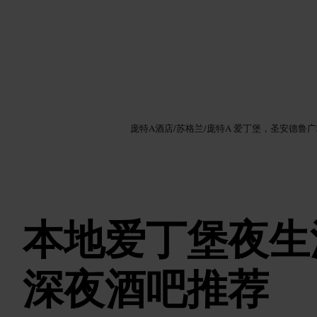
图片 /
Google AI
庞特A酒店
/
苏格兰
/
庞特A 爱丁堡，圣安德鲁广
本地爱丁堡夜生
深夜酒吧推荐