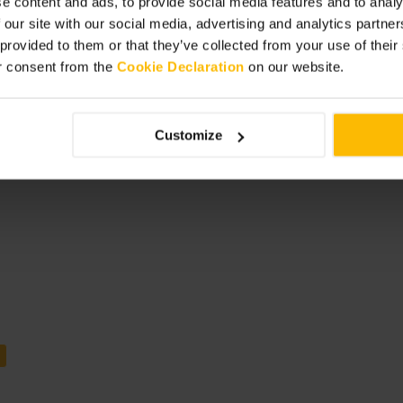
e content and ads, to provide social media features and to analy
 our site with our social media, advertising and analytics partn
 provided to them or that they’ve collected from your use of thei
r consent from the
Cookie Declaration
on our website.
Customize