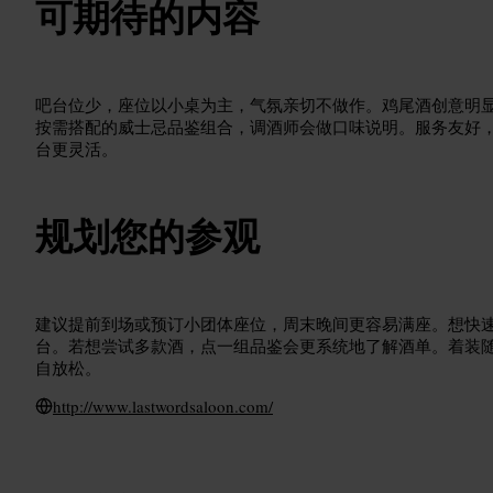
可期待的内容
吧台位少，座位以小桌为主，气氛亲切不做作。鸡尾酒创意明
按需搭配的威士忌品鉴组合，调酒师会做口味说明。服务友好
台更灵活。
规划您的参观
建议提前到场或预订小团体座位，周末晚间更容易满座。想快
台。若想尝试多款酒，点一组品鉴会更系统地了解酒单。着装
自放松。
http://www.lastwordsaloon.com/