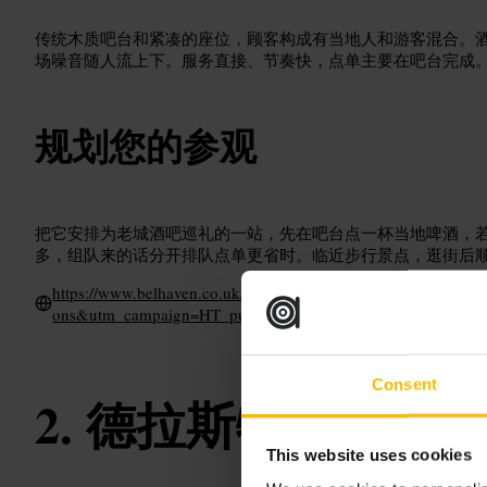
传统木质吧台和紧凑的座位，顾客构成有当地人和游客混合。
场噪音随人流上下。服务直接、节奏快，点单主要在吧台完成
规划您的参观
把它安排为老城酒吧巡礼的一站，先在吧台点一杯当地啤酒，
多，组队来的话分开排队点单更省时。临近步行景点，逛街后
https://www.belhaven.co.uk/pubs/edinburgh/worlds-end?utm_
ons&utm_campaign=HT_pubpage
Consent
德拉斯特·沃德
This website uses cookies