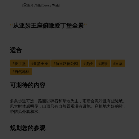
图片 /
Wild Lovely World
“
从亚瑟王座俯瞰爱丁堡全景
”
适合
#
爱丁堡
#
亚瑟王座
#
荷里路德公园
#
徒步
#
观景
#
日落
#
自然地标
可期待的内容
多条步道可选，路面以碎石和草地为主，雨后会泥泞且有些陡坡。
风大时体感明显，山顶只有自然景观没有设施。穿抓地力好的鞋，
带防风外套和水。
规划您的参观