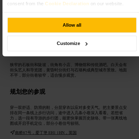
consent from the
Cookie Declaration
on our website.
适合
Allow all
#
爱丁堡老城
#
皇家一英里
#
历史文化
#
步行游
#
观景点
#
城堡风景
#
街头艺人
Customize
可期待的内容
狭窄的石板街和陡坡，街角有小店、博物馆和传统酒吧。白天会有
街头艺人和导览团，黄昏时分街灯与石墙构成典型城市景致。地面
不平，部分街巷较窄，适合慢步观赏。
规划您的参观
穿一双舒适、防滑的鞋，分层穿衣以应对多变天气。把主要景点安
排在同一条线上步行访问，途中进入几条小巷深入看看。若想省
力，选一段有导游的步行团，能更快掌握历史脉络。带一张离线地
图或开启手机定位，部分小巷信号较弱。
南桥87号，爱丁堡 EH1 1HN，英国