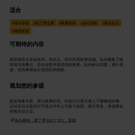
适合
#
海马市场
#
爱丁堡交通
#
换乘便利
#
步行游览
#
观光起点
#
城市轨道
可期待的内容
典型城市火车站布局，有站台、候车区和检票设施。站外聚集了咖
啡馆与快餐点，适合短暂停留或按程换乘。站内标识清楚，通行便
捷，但高峰期会出现排队和拥挤。
规划您的参观
提前准备车票，留出换乘时间。轻装出行更方便上下楼梯或扶梯。
出站后沿主路步行可直达市中心与多个剧院，若行李多，考虑乘短
程电车或公交。
海马基特，爱丁堡 EH12 5EY，英国