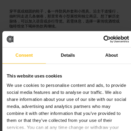
穿平底或稳固的鞋子，备一件防风外套和小雨具。沿主干道慢行，
抽时间走进几条侧巷，那里常有小型展馆和独立商店。想了解历史
脉络，可以加入语音或步行导览。若需休息，选择一家传统酒馆或
咖啡馆坐下喝杯热饮再继续。
https://www.visitscotland.com/info/towns-villages/royal-mile-and-g
rassmarket-p918401
爱丁堡 EH1 1QS，英国
Consent
Details
About
爱丁堡老城
This website uses cookies
地标与户外
•
公园
•
城市公园
4.8
4.7
We use cookies to personalise content and ads, to provide
social media features and to analyse our traffic. We also
share information about your use of our site with our social
图片 /
Photo by Gül Işık on Pexels
media, advertising and analytics partners who may
combine it with other information that you’ve provided to
“
石板路上，历史就在脚下
”
them or that they’ve collected from your use of their
services. You can at any time change or withdraw your