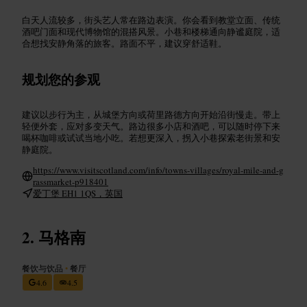
白天人流较多，街头艺人常在路边表演。你会看到教堂立面、传统
酒吧门面和现代博物馆的混搭风景。小巷和楼梯通向静谧庭院，适
合想找安静角落的旅客。路面不平，建议穿舒适鞋。
规划您的参观
建议以步行为主，从城堡方向或荷里路德方向开始沿街慢走。带上
轻便外套，应对多变天气。路边很多小店和酒吧，可以随时停下来
喝杯咖啡或试试当地小吃。若想更深入，拐入小巷探索老街景和安
静庭院。
https://www.visitscotland.com/info/towns-villages/royal-mile-and-g
rassmarket-p918401
爱丁堡 EH1 1QS，英国
马格南
餐饮与饮品
•
餐厅
4.6
4.5