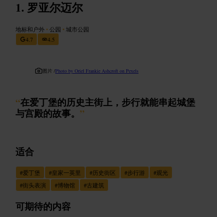
罗亚尔迈尔
地标和户外
•
公园
•
城市公园
4.7
4.5
图片 /
Photo by Oriel Frankie Ashcroft on Pexels
“
在爱丁堡的历史主街上，步行就能串起城堡
与宫殿的故事。
”
适合
#
爱丁堡
#
皇家一英里
#
历史街区
#
步行游
#
观光
#
街头表演
#
博物馆
#
古建筑
可期待的内容