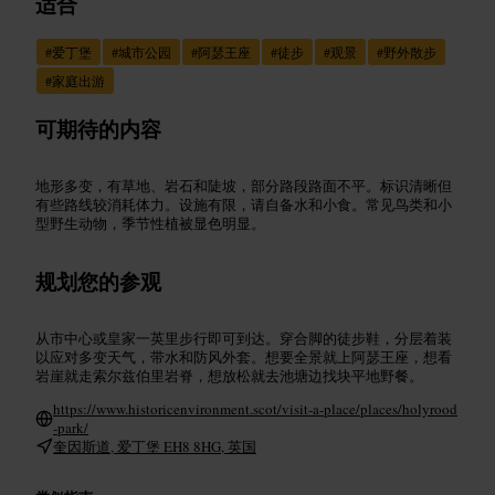
适合
#
爱丁堡
#
城市公园
#
阿瑟王座
#
徒步
#
观景
#
野外散步
#
家庭出游
可期待的内容
地形多变，有草地、岩石和陡坡，部分路段路面不平。标识清晰但
有些路线较消耗体力。设施有限，请自备水和小食。常见鸟类和小
型野生动物，季节性植被显色明显。
规划您的参观
从市中心或皇家一英里步行即可到达。穿合脚的徒步鞋，分层着装
以应对多变天气，带水和防风外套。想要全景就上阿瑟王座，想看
岩崖就走索尔兹伯里岩脊，想放松就去池塘边找块平地野餐。
https://www.historicenvironment.scot/visit-a-place/places/holyrood
-park/
奎因斯道, 爱丁堡 EH8 8HG, 英国