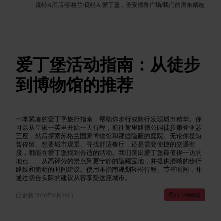
庞特A酒店
/
苏格兰
/
庞特A 爱丁堡，圣安德鲁广场
/
我们的房东精选
爱丁堡活动指南：从徒步
到博物馆的推荐
一本紧凑的爱丁堡旅行指南，帮助你步行或骑行发现城市精华。你
可以从皇家一英里开始一天行程，前往荷里路德公园徒步攀登亚瑟
王座，然后探索苏格兰国家博物馆和那些隐蔽的庭院。无论你是短
暂停留、想要城市观景、寻找舒适餐厅，还是需要便捷的交通衔
接，都能在爱丁堡找到合适的活动。我们突出爱丁堡最值得一访的
地点——从高评分的景点到更宁静的隐藏宝地，并提供清晰的步行
路线和简明的时间建议。使用本指南规划轻松行程、节省时间，并
通过切合实际的建议从容享受这座城市。
已更新
2026年6月10日
11 分钟阅读