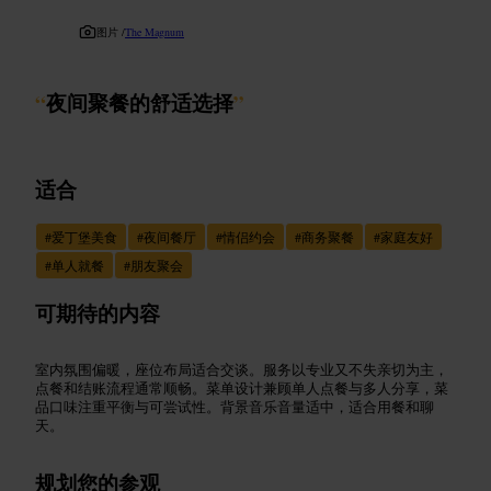
图片 /
The Magnum
“
夜间聚餐的舒适选择
”
适合
#
爱丁堡美食
#
夜间餐厅
#
情侣约会
#
商务聚餐
#
家庭友好
#
单人就餐
#
朋友聚会
可期待的内容
室内氛围偏暖，座位布局适合交谈。服务以专业又不失亲切为主，
点餐和结账流程通常顺畅。菜单设计兼顾单人点餐与多人分享，菜
品口味注重平衡与可尝试性。背景音乐音量适中，适合用餐和聊
天。
规划您的参观