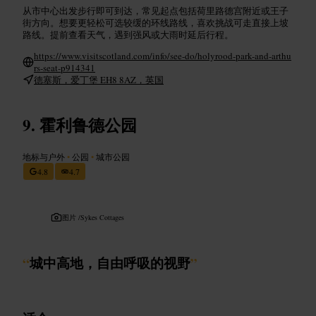
从市中心出发步行即可到达，常见起点包括荷里路德宫附近或王子
街方向。想要更轻松可选较缓的环线路线，喜欢挑战可走直接上坡
路线。提前查看天气，遇到强风或大雨时延后行程。
https://www.visitscotland.com/info/see-do/holyrood-park-and-arthu
rs-seat-p914341
德塞斯，爱丁堡 EH8 8AZ，英国
霍利鲁德公园
地标与户外
•
公园
•
城市公园
4.8
4.7
图片 /
Sykes Cottages
“
城中高地，自由呼吸的视野
”