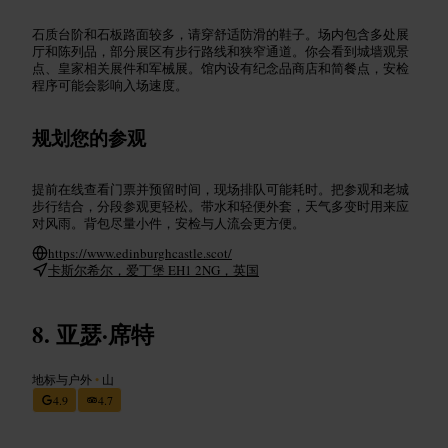
石质台阶和石板路面较多，请穿舒适防滑的鞋子。场内包含多处展
厅和陈列品，部分展区有步行路线和狭窄通道。你会看到城墙观景
点、皇家相关展件和军械展。馆内设有纪念品商店和简餐点，安检
程序可能会影响入场速度。
规划您的参观
提前在线查看门票并预留时间，现场排队可能耗时。把参观和老城
步行结合，分段参观更轻松。带水和轻便外套，天气多变时用来应
对风雨。背包尽量小件，安检与人流会更方便。
https://www.edinburghcastle.scot/
卡斯尔希尔，爱丁堡 EH1 2NG，英国
亚瑟·席特
地标与户外
•
山
4.9
4.7