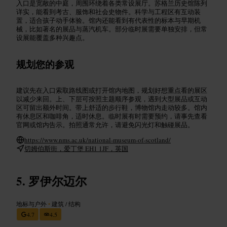
入口是宽敞的中庭，周围环绕着各类常设展厅。苏格兰历史馆陈列
详实，能看到考古、服饰和社会史物件。科学与工程区有互动装
置，适合孩子动手体验。馆内还能看到有代表性的标本与早期机
械，比如著名的展品与蒸汽机车。部分临时展需要单独安排，但常
设展能覆盖多种兴趣点。
规划您的参观
建议先在入口索取路线图或打开馆内地图，规划好想重点看的展区
以减少来回。上、下层可按照主题顺序参观，遇到大型展品或互动
区可留出额外时间。带上舒适的步行鞋，博物馆内走动较多。馆内
有休息区和咖啡角，适时休息。临时展有时需要预约，请事先查看
官网或馆内告示。拍照通常允许，请避免闪光灯和触碰展品。
https://www.nms.ac.uk/national-museum-of-scotland/
切姆伯斯街，爱丁堡 EH1 1JF，英国
罗伊尔迈尔
地标与户外
•
建筑 / 结构
4.7
4.5