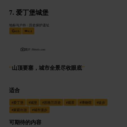
爱丁堡城堡
地标与户外
•
历史保护遗址
4.6
4.4
图片 /
Hotels.com
“
山顶要塞，城市全景尽收眼底
”
适合
#
爱丁堡
#
城堡
#
苏格兰历史
#
观景
#
博物馆
#
徒步
#
家庭出游
#
城市漫步
可期待的内容