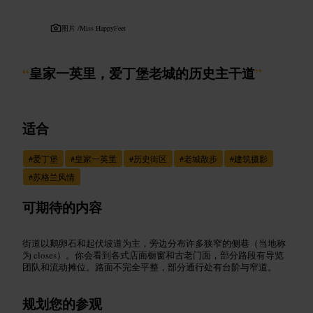
图片 /
Miss HappyFeet
“
皇家一英里，爱丁堡老城的历史主干道
”
适合
#
爱丁堡
#
皇家一英里
#
历史街区
#
老城散步
#
建筑摄影
#
苏格兰风情
可期待的内容
街道以鹅卵石和起伏坡道为主，旁边分布许多狭窄的侧巷（当地称
为 closes）。你会看到各式店面橱窗和古老门面，部分路段有导览
团队和流动摊位。路面不完全平整，部分通行处有台阶与窄道。
规划您的参观