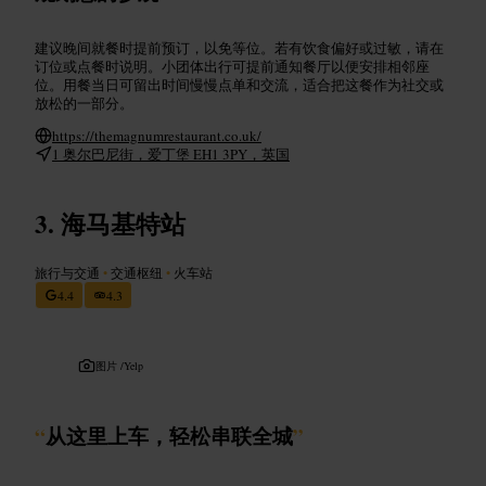
建议晚间就餐时提前预订，以免等位。若有饮食偏好或过敏，请在
订位或点餐时说明。小团体出行可提前通知餐厅以便安排相邻座
位。用餐当日可留出时间慢慢点单和交流，适合把这餐作为社交或
放松的一部分。
https://themagnumrestaurant.co.uk/
1 奥尔巴尼街，爱丁堡 EH1 3PY，英国
海马基特站
旅行与交通
•
交通枢纽
•
火车站
4.4
4.3
图片 /
Yelp
“
从这里上车，轻松串联全城
”