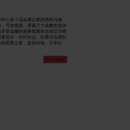
市中心各个适合看比赛的酒吧与酒
馆。可按氛围、屏幕尺寸或餐饮选择
地享受温馨的观赛氛围和当地艾尔啤
简要提示：何时到达、比赛日会遇到
你的观赛之夜，提前到场，尽享比
12 分钟阅读