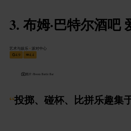
布姆·巴特尔酒吧 
艺术与娱乐
•
派对中心
4.9
4.4
图片 /
Boom Battle Bar
“
投掷、碰杯、比拼乐趣集