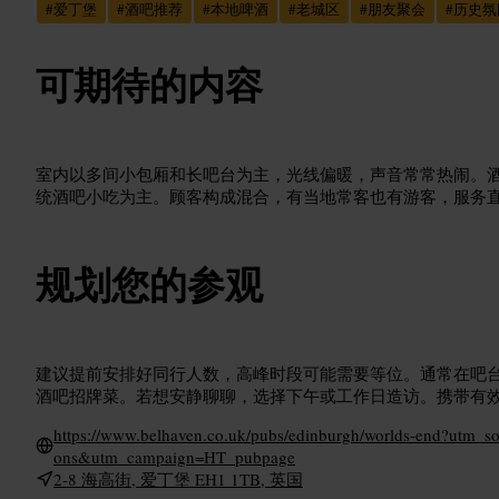
#
爱丁堡
#
酒吧推荐
#
本地啤酒
#
老城区
#
朋友聚会
#
历史氛
可期待的内容
室内以多间小包厢和长吧台为主，光线偏暖，声音常常热闹。
统酒吧小吃为主。顾客构成混合，有当地常客也有游客，服务
规划您的参观
建议提前安排好同行人数，高峰时段可能需要等位。通常在吧
酒吧招牌菜。若想安静聊聊，选择下午或工作日造访。携带有
https://www.belhaven.co.uk/pubs/edinburgh/worlds-end?utm_
ons&utm_campaign=HT_pubpage
2-8 海高街, 爱丁堡 EH1 1TB, 英国