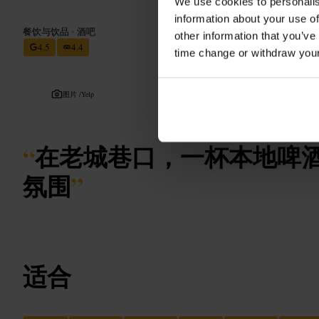
We use cookies to personalis
information about your use of
餐饮与饮品
•
酒吧
other information that you’ve
4.5
4.4
time change or withdraw you
图片 /
Yelp
“
在老城巷口，一杯本地啤
氛围
”
适合