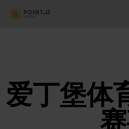
爱丁堡体
赛