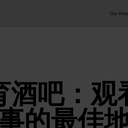
Our Hot
育酒吧：观
事的最佳