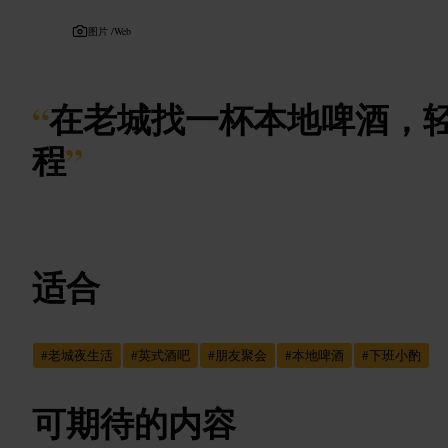
图片 /
Web
“
在老城找一杯本地啤酒，
程
”
适合
#
老城夜生活
#
英式酒吧
#
朋友聚会
#
本地啤酒
#
下班小酌
可期待的内容