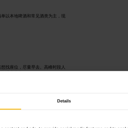
酒单以本地啤酒和常见酒类为主，现
。
若想找座位，尽量早去。高峰时段人
顺路进来休息。
source=g_places&utm_medium=locati
Details