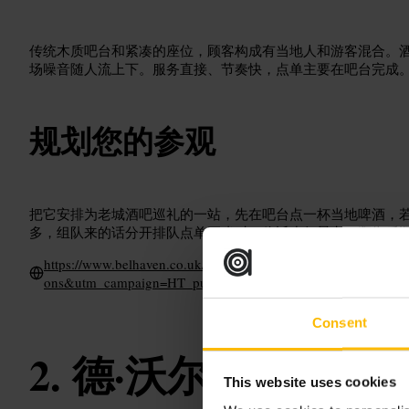
传统木质吧台和紧凑的座位，顾客构成有当地人和游客混合。
场噪音随人流上下。服务直接、节奏快，点单主要在吧台完成
规划您的参观
把它安排为老城酒吧巡礼的一站，先在吧台点一杯当地啤酒，
多，组队来的话分开排队点单更省时。临近步行景点，逛街后
https://www.belhaven.co.uk/pubs/edinburgh/worlds-end?utm_
ons&utm_campaign=HT_pubpage
Consent
德·沃尔德斯·恩德
This website uses cookies