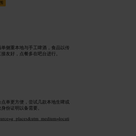
围
酒单侧重本地与手工啤酒，食品以传
直接友好，点餐多在吧台进行。
台点单更方便，尝试几款本地生啤或
效身份证明以备需要。
source=g_places&utm_medium=locati