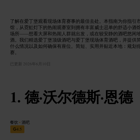
了解在爱丁堡观看现场体育赛事的最佳去处。本指南为你指引
馆，从霓虹灯下的热闹观赛室到拥有丰富威士忌单的舒适小酒
场所——想看大屏和热闹人群就出发，或在较安静的酒吧悠闲
酒。我们精选爱丁堡顶级酒吧与爱丁堡现场体育酒吧，并提供
什么情况以及如何确保有座位。简短、实用并贴近本地：规划
赛。
已更新
2026年6月10日
德·沃尔德斯·恩德
餐饮
•
酒吧
4.5