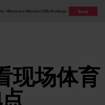
els
Become a Member
My Bookings
Book
看现场体育
地点