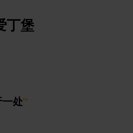
爱丁堡
于一处
”