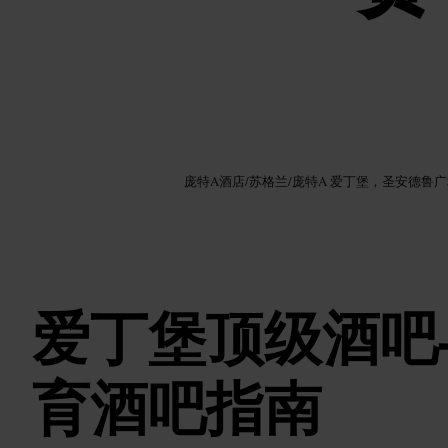
图片 /
Google AI
庞特A酒店
/
苏格兰
/
庞特A 爱丁堡，圣安德鲁广
爱丁堡顶级酒吧
育酒吧指南