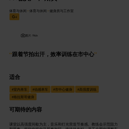
体育与休闲
•
体育与休闲
•
健身房与工作室
4
图片 /
Web
“
跟着节拍出汗，效率训练在市中心
”
适合
#
室内单车
#
动感单车
#
市中心健身
#
高强度训练
#
格拉斯哥健身
可期待的内容
课堂以高强度间歇为主，音乐和灯光营造节奏感。教练会示范阻力
和节奏，鼓励你按自己节奏加码。接待处友好，员工会帮你调整车