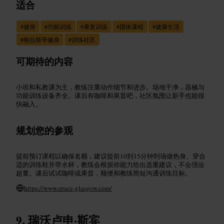
适合
#
健身
#
功能训练
#
康复训练
#
团体课程
#
健康生活
#
格拉斯哥健身
#
训练社区
可期待的内容
小班和私教课为主，教练注重动作细节和进步。场地干净，器械与
功能训练设备齐全。课后有咖啡和果昔吧，社区氛围让新手也能很
快融入。
规划您的参观
提前预订课程以确保名额，建议提前10到15分钟到场做热身。穿合
适的训练鞋并带水杯，教练会根据你能力给出选重建议，不会强迫
超量。课后试试咖啡或果昔，顺便和教练简短沟通训练目标。
https://www.space-glasgow.com/
瑞沃卢申·斯宾