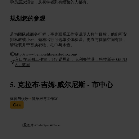
学员层次混合，从初学者到有经验的人都有。
规划您的参观
若为团队或商务行程，事先联系工作室说明人数与目标，他们可安
排私教或小班。短程出行可选单次体验课。更衣与储物空间有限，
请轻装并带替换衣物、毛巾与水壶。
http://www.bemorefitnessstudio.com/
入口在后侧工作室，147 诺思街，克利夫兰巷，格拉斯哥 G3 7D
A，英国
克拉布·吉姆·威尔尼斯 - 市中心
体育与娱乐
•
健身房与工作室
4.6
图片 /
Club Gym Wellness