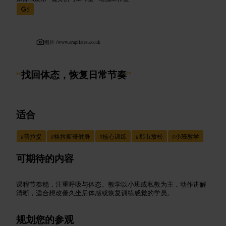
5
图片 /
www.erapilates.co.uk
“
找回体态，恢复日常节奏
”
适合
#
普拉提
#
格拉斯哥健身
#
核心训练
#
都市放松
#
小班教学
可期待的内容
课程节奏稳，注重呼吸与体态。教学以小班或私教为主，动作讲解
清晰，适合想改善久坐后体感或恢复训练感觉的学员。
规划您的参观