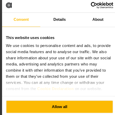
https://www.clubgymwellness.co.uk/city-centre/
56 格拉斯福德 街, 格拉斯哥 G1 1UL, 英国
Consent
Details
About
索尔 普拉提 与 运动 | 瑞福默 与 凯
迪拉克 工作室
This website uses cookies
体育与娱乐
•
健身房与工作室
•
瑜伽工作室
We use cookies to personalise content and ads, to provide
5
social media features and to analyse our traffic. We also
share information about your use of our site with our social
media, advertising and analytics partners who may
图片 /
Momence
combine it with other information that you’ve provided to
them or that they’ve collected from your use of their
“
练核心，找节奏
”
services. You can at any time change or withdraw your
consent from the
Cookie Declaration
on our website.
适合
Allow all
#
普拉提
#
器械普拉提
#
康复训练
#
小班教学
#
城市健身