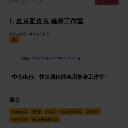
已更新
2026年6月10日
11 分钟阅读
皮克图皮克 健身工作室
体育与娱乐
•
健身与工作室
5
图片 /
PEAK TO PEAK FITNESS STUDIO 🏔
“
中心出行、快速训练的实用健身工作室
”
适合
#
城市健身
#
团课
#
私教
#
格拉斯哥健身
#
高评分
#
短时训练
#
旅途中保持状态