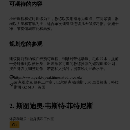
可期待的内容
小班课程和短时训练为主，教练以实用指导为重点。空间紧凑，器
械以力量和有氧为主，适合单次训练或连续几天保持习惯。设施干
净，节奏偏城市化和高效。
规划您的参观
建议提前预约或在线预订课程。到场时带运动服、毛巾和水，提前
十分钟报到以便热身。出差旅客可询问教练推荐的短程训练计划，
按自身强度调整动作。若需私人指导，提前说明经验水平。
https://www.peaktopeakfitnessstudio.co.uk/
皮克图皮克 健身工作室，巴尔的克 钱伯斯，50 惠灵顿街，格拉
斯哥 G2 6HJ，英国
斯图迪奥·韦斯特·菲特尼斯
体育和娱乐
•
健身房和工作室
5