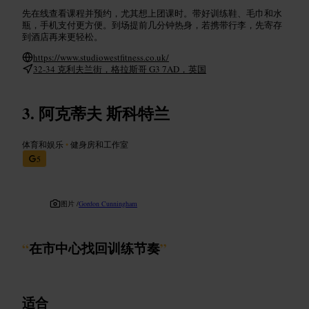
先在线查看课程并预约，尤其想上团课时。带好训练鞋、毛巾和水
瓶，手机支付更方便。到场提前几分钟热身，若携带行李，先寄存
到酒店再来更轻松。
https://www.studiowestfitness.co.uk/
32-34 克利夫兰街，格拉斯哥 G3 7AD，英国
阿克蒂夫 斯科特兰
体育和娱乐
•
健身房和工作室
5
图片 /
Gordon Cunningham
“
在市中心找回训练节奏
”
适合