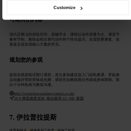
#
格拉斯哥
Customize
可期待的内容
现代且整洁的训练空间，器械齐全，课程以动作质量为主。课堂节
奏有节制，教练会给出替代动作和个性化提示。欢迎想要康复、改
善姿态或加强核心力量的学员。
规划您的参观
提前在线或电话预订课程，首次参加建议选入门或私教课。穿贴身
运动服并带防滑袜或光脚，课前告知教练既往伤病或身体限制。留
出十分钟热身与教练沟通。
http://soulpilatesandmovement.co.uk/
20 S 弗雷德里克街, 格拉斯哥 G1 1HJ, 英国
伊拉普拉提斯
体育和娱乐
•
健身房与工作室
•
瑜伽工作室