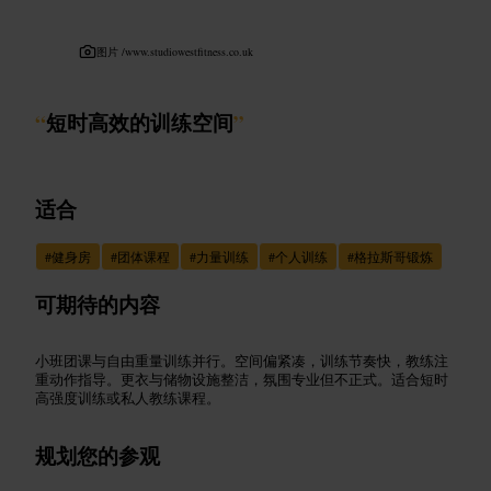
图片 /
www.studiowestfitness.co.uk
“
短时高效的训练空间
”
适合
#
健身房
#
团体课程
#
力量训练
#
个人训练
#
格拉斯哥锻炼
可期待的内容
小班团课与自由重量训练并行。空间偏紧凑，训练节奏快，教练注
重动作指导。更衣与储物设施整洁，氛围专业但不正式。适合短时
高强度训练或私人教练课程。
规划您的参观