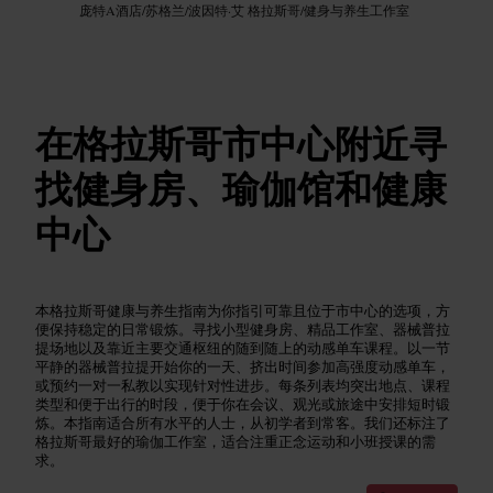
庞特A酒店
/
苏格兰
/
波因特·艾 格拉斯哥
/
健身与养生工作室
在格拉斯哥市中心附近寻
找健身房、瑜伽馆和健康
中心
本格拉斯哥健康与养生指南为你指引可靠且位于市中心的选项，方
便保持稳定的日常锻炼。寻找小型健身房、精品工作室、器械普拉
提场地以及靠近主要交通枢纽的随到随上的动感单车课程。以一节
平静的器械普拉提开始你的一天、挤出时间参加高强度动感单车，
或预约一对一私教以实现针对性进步。每条列表均突出地点、课程
类型和便于出行的时段，便于你在会议、观光或旅途中安排短时锻
炼。本指南适合所有水平的人士，从初学者到常客。我们还标注了
格拉斯哥最好的瑜伽工作室，适合注重正念运动和小班授课的需
求。