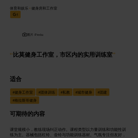
体育和娱乐
•
健身房和工作室
5
图片 /
Fresha
“
比莫健身工作室，市区内的实用训练室
”
适合
#
健身工作室
#
团体训练
#
私教
#
城市健身
#
团建
#
格拉斯哥健身
可期待的内容
课堂规模小，教练现场纠正动作。课程类型以力量训练和功能性训
练为主。器械包括杠铃、壶铃与功能训练器材。气氛专注但友好，