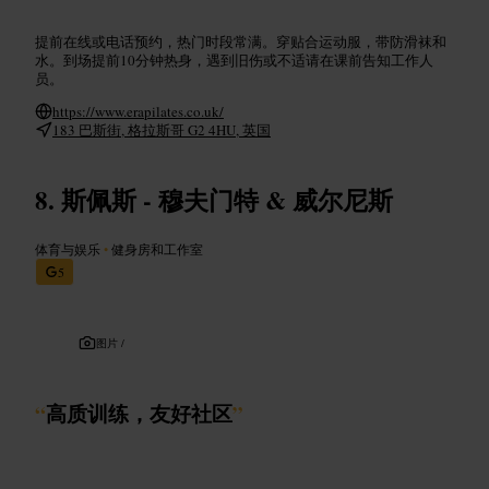
提前在线或电话预约，热门时段常满。穿贴合运动服，带防滑袜和
水。到场提前10分钟热身，遇到旧伤或不适请在课前告知工作人
员。
https://www.erapilates.co.uk/
183 巴斯街, 格拉斯哥 G2 4HU, 英国
斯佩斯 - 穆夫门特 & 威尔尼斯
体育与娱乐
•
健身房和工作室
5
图片 /
“
高质训练，友好社区
”