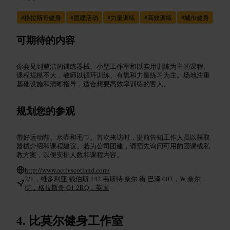
#
格拉斯哥健身
#
团建活动
#
力量训练
#
高效训练
#
城市健身
可期待的内容
你会见到整洁的训练器械、小型工作室和以实用训练为主的课程。
课程规模不大，教师以循环训练、有氧和力量练习为主。场地注重
基础设施和清晰指导，适合想要高效率训练的客人。
规划您的参观
带好运动鞋、水壶和毛巾。首次来访时，提前告知工作人员以获取
器械介绍和课程建议。若为公司团建，请预先询问可用的团课或私
教方案，以便安排人数和课程内容。
http://www.activscotland.com/
2/1，维多利亚 钱伯斯 142 韦斯特 奈尔 街 巴泽 007，W 奈尔
街，格拉斯哥 G1 2RQ，英国
比莫尔健身工作室