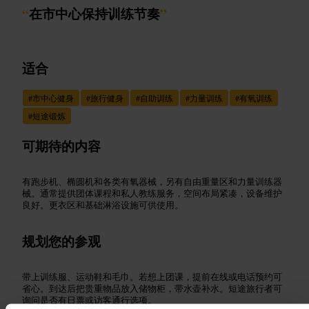
“
在市中心保持训练节奏
”
适合
#
市中心健身
#
旅行健身
#
自助训练
#
力量训练
#
有氧训练
#
短途锻炼
可期待的内容
有跑步机、椭圆机和各类有氧器械，另有自由重量区和力量训练器
械。通常提供团体课程和私人教练服务，空间布局紧凑，设备维护
良好。更衣区和基础淋浴设施可供使用。
规划您的参观
带上训练服、运动鞋和毛巾。若想上团课，提前在线或电话预约可
省心。到达后把贵重物品放入储物柜，带水壶补水。短途旅行者可
询问是否有日票或访客通行选项。