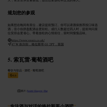
规划您的参观
如果想在晚间有座位，建议提前预订。你可以请酒保推荐按口味选
酒，尝小份拼盘配酒会更轻松。成行人数超过四人时，提前询问座
位安排会更省心。带着放松的心情前往，留时间慢慢品味。
https://www.vronis.co.uk/
47 W 奈尔街，格拉斯哥 G1 2PT，英国
索瓦雷·葡萄酒吧
餐饮与饮品
•
酒吧
•
葡萄酒吧
4.6
图片 /
Soirée Glasgow | Bar
“
专注酒与对话的格拉斯哥小酒吧
”