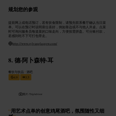
规划您的参观
提前网上或电话预订，若有饮食限制，请预先联系餐厅确认当日菜
单。可以在预订时说明座位喜好，例如靠边或不与他人并桌。点菜
时可询问服务员每道菜的口味走向，方便按需拼盘。可分账付款，
若感到吃不下可打包带走。
http://www.sylvanglasgow.com/
德·阿卜森特·耳
餐饮与饮品
•
酒吧
4.9
3.5
图片 /
TripAdvisor
“
用艺术点单的创意鸡尾酒吧，氛围随性又细