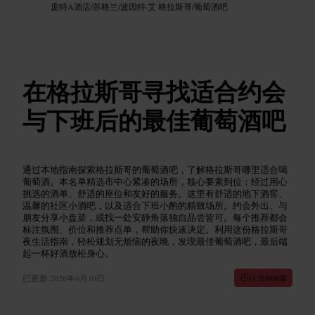
庞特A酒店
/
苏格兰
/
波因特·艾 格拉斯哥
/
葡萄酒吧
在格拉斯哥寻找适合约会
与下班后的最佳葡萄酒吧
通过本地指南探索格拉斯哥的葡萄酒吧，了解格拉斯哥哪里适合喝
葡萄酒。本名单精选市中心紧凑的场所，核心要素到位：经过用心
挑选的酒单、舒适的座位和友好的服务。这里有舒适的地下酒窖、
温馨的社区小酒吧，以及适合下班小酌的精致场所。约会外出、与
朋友分享小盘菜，或找一处安静角落独自品尝皆可。每个推荐都会
标注氛围、价位和推荐点单，帮助你快速决定。利用这份格拉斯哥
夜生活指南，轻松规划无烦恼的夜晚，发现最佳葡萄酒吧，最后端
起一杯好酒放松身心。
已更新
2026年6月10日
11 分钟阅读