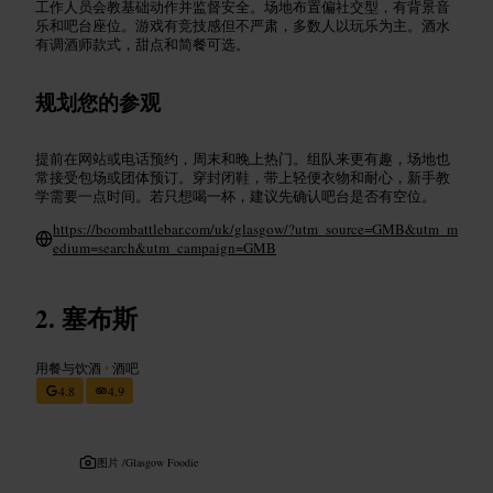
工作人员会教基础动作并监督安全。场地布置偏社交型，有背景音
乐和吧台座位。游戏有竞技感但不严肃，多数人以玩乐为主。酒水
有调酒师款式，甜点和简餐可选。
规划您的参观
提前在网站或电话预约，周末和晚上热门。组队来更有趣，场地也
常接受包场或团体预订。穿封闭鞋，带上轻便衣物和耐心，新手教
学需要一点时间。若只想喝一杯，建议先确认吧台是否有空位。
https://boombattlebar.com/uk/glasgow/?utm_source=GMB&utm_m
edium=search&utm_campaign=GMB
塞布斯
用餐与饮酒
•
酒吧
4.8
4.9
图片 /
Glasgow Foodie