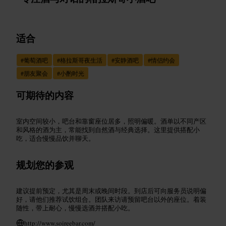
适合
#
葡萄酒吧
#
格拉斯哥夜生活
#
安静酒吧
#
情侣约会
#
朋友聚会
#
小酌时光
可期待的内容
室内空间较小，吧台和靠窗座位居多，照明偏暖。酒单以不同产区
和风格的酒为主，常能找到自然酒与经典选择。这里提供搭配小
吃，适合慢慢品饮并聊天。
规划您的参观
建议提前预定，尤其是周末或晚间时段。到店后可向服务员说明偏
好，请他们推荐试饮组合。团队来访请预留吧台以外的座位。着装
随性，带上耐心，慢慢选酒并搭配小吃。
http://www.soireebar.com/