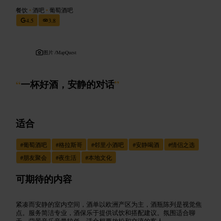
餐饮
•
酒吧
•
葡萄酒吧
4.5
3.8
图片 /
MapQuest
“
一杯好酒，安静的对话
”
适合
#
葡萄酒吧
#
格拉斯哥
#
邻里小酒吧
#
安静喝酒
#
情侣之选
#
朋友聚会
#
夜生活
#
本地文化
可期待的内容
紧凑而安静的室内空间，酒单以欧洲产区为主，酒瓶陈列是视觉焦
点。服务简洁专业，酒保乐于提供试饮和搭配建议。氛围适合聊
天，背景音乐音量较低，适合想要放松和交流的客人。