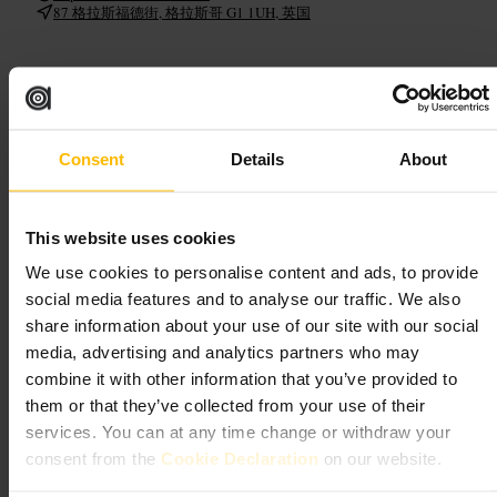
87 格拉斯福德街, 格拉斯哥 G1 1UH, 英国
马洛 - 怀恩 与 内格罗尼 酒吧
餐饮
•
酒吧
•
餐饮
•
酒吧
•
葡萄酒吧
4.5
Consent
Details
About
图片 /
This website uses cookies
We use cookies to personalise content and ads, to provide
“
楼下酒吧，专注葡萄酒与内格罗尼
”
social media features and to analyse our traffic. We also
share information about your use of our site with our social
media, advertising and analytics partners who may
combine it with other information that you’ve provided to
适合
them or that they’ve collected from your use of their
services. You can at any time change or withdraw your
#
葡萄酒吧
#
内格罗尼
#
格拉斯哥夜生活
#
约会好去处
consent from the
Cookie Declaration
on our website.
#
朋友聚会
#
精致切盘
#
地下酒吧