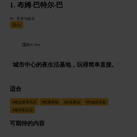
布姆·巴特尔·巴
¥¥
•
艺术与娱乐
4.6
图片 /
Web
“
城市中心的夜生活基地，玩得简单直接。
”
适合
#
格拉斯哥玩乐
#
投掷体验
#
好友聚会
#
约会好去处
#
城市夜生活
可期待的内容