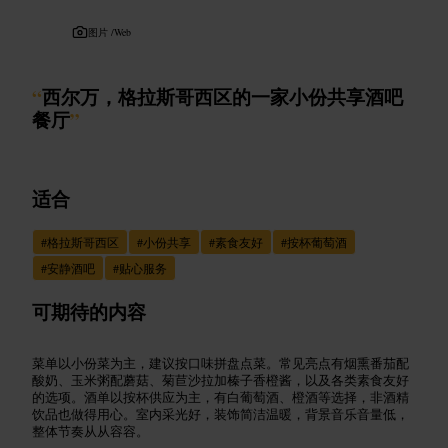
图片 /
Web
“
西尔万，格拉斯哥西区的一家小份共享酒吧
餐厅
”
适合
#
格拉斯哥西区
#
小份共享
#
素食友好
#
按杯葡萄酒
#
安静酒吧
#
贴心服务
可期待的内容
菜单以小份菜为主，建议按口味拼盘点菜。常见亮点有烟熏番茄配
酸奶、玉米粥配蘑菇、菊苣沙拉加榛子香橙酱，以及各类素食友好
的选项。酒单以按杯供应为主，有白葡萄酒、橙酒等选择，非酒精
饮品也做得用心。室内采光好，装饰简洁温暖，背景音乐音量低，
整体节奏从从容容。