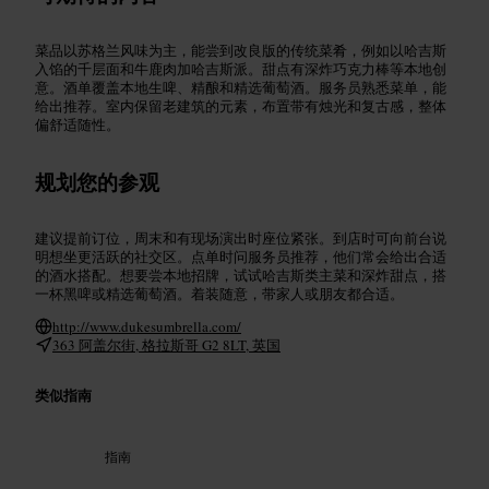
菜品以苏格兰风味为主，能尝到改良版的传统菜肴，例如以哈吉斯
入馅的千层面和牛鹿肉加哈吉斯派。甜点有深炸巧克力棒等本地创
意。酒单覆盖本地生啤、精酿和精选葡萄酒。服务员熟悉菜单，能
给出推荐。室内保留老建筑的元素，布置带有烛光和复古感，整体
偏舒适随性。
规划您的参观
建议提前订位，周末和有现场演出时座位紧张。到店时可向前台说
明想坐更活跃的社交区。点单时问服务员推荐，他们常会给出合适
的酒水搭配。想要尝本地招牌，试试哈吉斯类主菜和深炸甜点，搭
一杯黑啤或精选葡萄酒。着装随意，带家人或朋友都合适。
http://www.dukesumbrella.com/
363 阿盖尔街, 格拉斯哥 G2 8LT, 英国
类似指南
指南