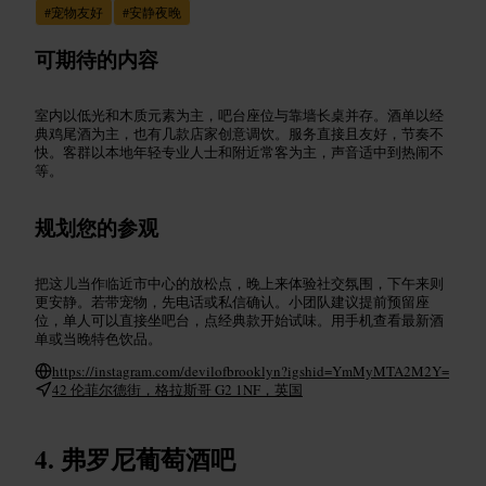
#
宠物友好
#
安静夜晚
可期待的内容
室内以低光和木质元素为主，吧台座位与靠墙长桌并存。酒单以经
典鸡尾酒为主，也有几款店家创意调饮。服务直接且友好，节奏不
快。客群以本地年轻专业人士和附近常客为主，声音适中到热闹不
等。
规划您的参观
把这儿当作临近市中心的放松点，晚上来体验社交氛围，下午来则
更安静。若带宠物，先电话或私信确认。小团队建议提前预留座
位，单人可以直接坐吧台，点经典款开始试味。用手机查看最新酒
单或当晚特色饮品。
https://instagram.com/devilofbrooklyn?igshid=YmMyMTA2M2Y=
42 伦菲尔德街，格拉斯哥 G2 1NF，英国
弗罗尼葡萄酒吧