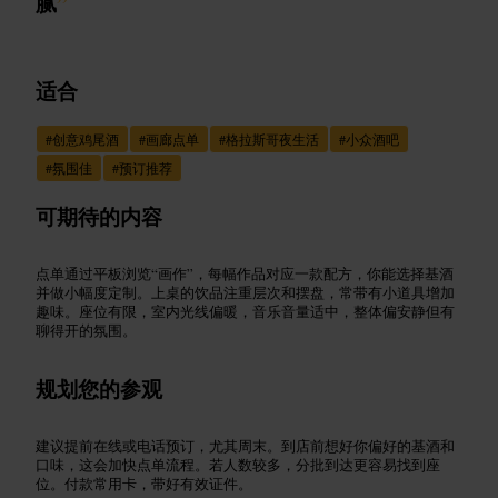
腻
”
适合
#
创意鸡尾酒
#
画廊点单
#
格拉斯哥夜生活
#
小众酒吧
#
氛围佳
#
预订推荐
可期待的内容
点单通过平板浏览“画作”，每幅作品对应一款配方，你能选择基酒
并做小幅度定制。上桌的饮品注重层次和摆盘，常带有小道具增加
趣味。座位有限，室内光线偏暖，音乐音量适中，整体偏安静但有
聊得开的氛围。
规划您的参观
建议提前在线或电话预订，尤其周末。到店前想好你偏好的基酒和
口味，这会加快点单流程。若人数较多，分批到达更容易找到座
位。付款常用卡，带好有效证件。