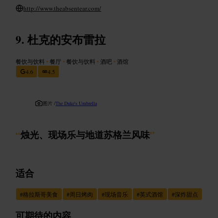
http://www.theabsentear.com/
杜克的安布雷拉
餐饮与饮料
•
餐厅
•
餐饮与饮料
•
酒吧
•
酒馆
4.6
4.5
图片 /
The Duke's Umbrella
“
烛光、现场乐与地道苏格兰风味
”
适合
#
格拉斯哥美食
#
周日烤肉
#
现场音乐
#
英式酒馆
#
深炸甜点
可期待的内容