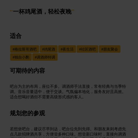
“
一杯鸡尾酒，轻松夜晚
”
适合
#
格拉斯哥酒吧
#
鸡尾酒
#
夜生活
#
社区酒吧
#
朋友聚会
#
独自小酌
#
调酒师特调
可期待的内容
吧台为主的布局，座位不多。调酒师手法直接，常有经典与当季特
调。音乐音量适中，便于交谈。气氛偏本地化，服务友好且高效。
适合想喝好酒但不需要高级形式感的客人。
规划您的参观
若想坐吧台，建议尽早到达，吧台位先到先得。和朋友来则考虑先
点几款招牌酒共享，方便尝多种口味。想尝新口味时，直接向调酒