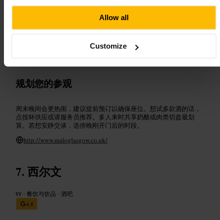
可期待的内容
Allow all
友好且细心的服务员。丰富且按酒种分类的酒单，既有按杯供应也
有整瓶选择。鸡尾酒调得到位，内格罗尼选项突出。店内装修简
Customize
洁，桌面常有烛光，适合约会或小聚。声音在可以交谈但不被旁人
听见的范围内。
规划您的参观
周末晚间会更热闹，建议提前预订以确保座位。想试多款酒的话，
点按杯供应或请服务员推荐。多人来时共享奶酪或肉类切盘最划
算。若想安静交谈，选傍晚刚开门后的时段。
http://www.maloglasgow.co.uk/
西尔文
¥¥
•
餐饮与饮品
•
酒吧
4.8